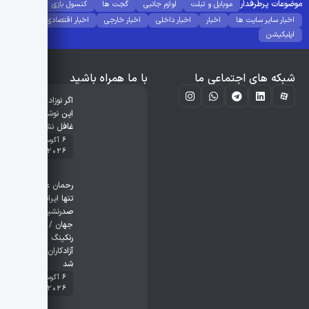
موضوعات پرطرفدار
موبایل و تبلت
لوازم جانبی
گجت ها
کنسول بازی
اخبار سایر سایت ها
اخبار
اخبار داخلی
اخبار خارجی
اخبار اقتصادی
اپلیکیشن
شبکه های اجتماعی ما
با ما همراه باشید
اگر نوزاد نارس،
این نوشیدنی
غافل نشوید
6 آگوست
2026
رحمان عموزاد
تنها ایرانی
صدرنشین
جهان / آخرین
رنکینگ
آزادکاران اعلام
شد
6 آگوست
2026