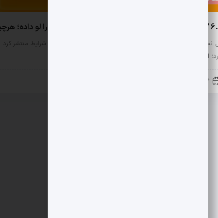
جت هوشمند جدید و غافلگیرکننده اپل را لو داده؛ هرچیزی که تا حالا درباره‌اش می‌دانیم
اپل نسخه بتای iOS 26.2 را روز چهارشنبه برای تست‌کنندگان واجد شرایط م
رد؛ از هشدارهای ایمنی بهبود‌یافته و گزینه‌های تازه برای…
6 دسامبر 2025