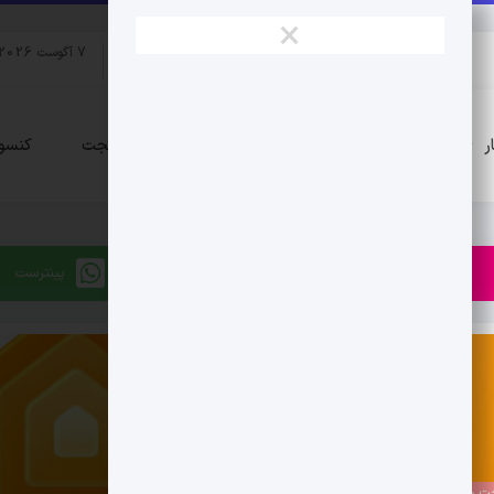
×
7 آگوست 2026
لوازم
ر
موبایل
اپلیکیشن
گجت
کنسو
جانبی
تلگرام
پینترست
دنبال کنید
دنبال کنید
ت ها