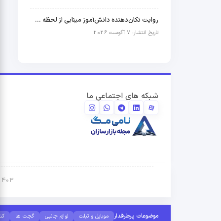
روایت تکان‌دهنده دانش‌آموز مینابی از لحظه حمله آمریکا به مدرسه شجره طیبه + فیلم
تاریخ انتشار: 7 آگوست 2026
شبکه های اجتماعی ما
1403 © تمامی حقوق برای نامی نت (نامی مگ) محفوظ می باشد و کپی برداری از محتوا
موضوعات پرطرفدار
موبایل و تبلت
لوازم جانبی
گجت ها
کن