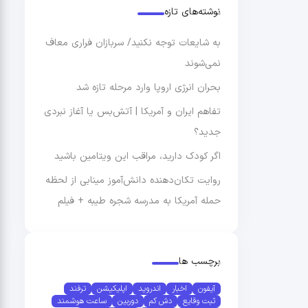
نوشته‌های تازه
به شایعات توجه نکنید/ سربازان فراری معاف
نمی‌شوند
بحران انرژی اروپا وارد مرحله تازه شد
تفاهم ایران و آمریکا | آتش‌بس یا آغاز نبردی
جدید؟
اگر کودک دارید، مراقب این ویتامین باشید
روایت تکان‌دهنده دانش‌آموز مینابی از لحظه
حمله آمریکا به مدرسه شجره طیبه + فیلم
برچسب ها
آیفون
اخبار
اندروید
اپلیکیشن
ترفند
ثبت وقایع
دش کم
دوربین
ساعت هوشمند