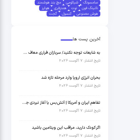
سامسونگ
شیائومی
مچ بند هوشمند
ناتینگ فون
نوت
هندزفری
هواپز
هوش مصنوعی
کنسول
گجت
آخرین پست ها
به شایعات توجه نکنید/ سربازان فراری معاف نمی‌شوند
تاریخ انتشار: 7 آگوست 2026
بحران انرژی اروپا وارد مرحله تازه شد
تاریخ انتشار: 7 آگوست 2026
تفاهم ایران و آمریکا | آتش‌بس یا آغاز نبردی جدید؟
تاریخ انتشار: 7 آگوست 2026
اگر کودک دارید، مراقب این ویتامین باشید
تاریخ انتشار: 7 آگوست 2026