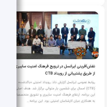
نقش‌آفرینی ایرانسل در ترویج فرهنگ امنیت سایبری
از طریق پشتیبانی از رویداد CTB
روابط عمومی ایرانسل گزارش داد: رویداد امنیتی «باگدشت»
(CTB) امسال برای ششمین بار متوالی برگزار شد. هدف اصلی
این برنامه، ارتقای فرهنگ امنیت سایبری و تشویق متخصصان
به همکاری میان کارشناسان امنیتی بود. این برنامه…