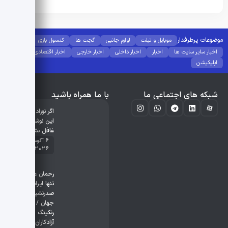
موضوعات پرطرفدار
موبایل و تبلت
لوازم جانبی
گجت ها
کنسول بازی
اخبار سایر سایت ها
اخبار
اخبار داخلی
اخبار خارجی
اخبار اقتصادی
اپلیکیشن
شبکه های اجتماعی ما
با ما همراه باشید
اگر نوزاد نارس،
این نوشیدنی
غافل نشوید
6 آگوست
2026
رحمان عموزاد
تنها ایرانی
صدرنشین
جهان / آخرین
رنکینگ
آزادکاران اعلام