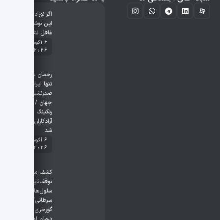
اگر نوزاد نارس،
این نوشیدنی
غافل نشوید
6 آگوست
2026
رحمان عموزاد
تنها ایرانی
صدرنشین
جهان / آخرین
رنکینگ
آزادکاران اعلام
شد
6 آگوست
2026
کشف مسیر
توقف‌ناپذیری
سلول‌های
سرطانی/ ماهی
گورخری کلید
درمان لوسمی