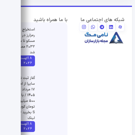
شبکه های اجتماعی ما
با ما همراه باشید
استخراج
رمزارز در
مسکو تا سال
۲۰۳۲ ممنوع
شد
8 آگوست
2026
آغاز ثبت نام
سایپا از امروز
۱۷ مرداد
۱۴۰۵ / با
۵۰۰ میلیون
تومان کوییک
S بخرید +
لینک
8 آگوست
2026