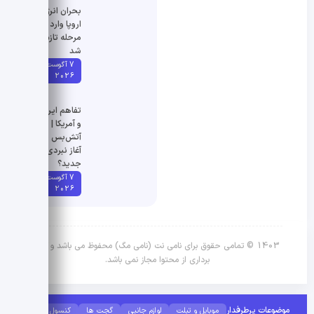
بحران انرژی
اروپا وارد
مرحله تازه
شد
7 آگوست
2026
تفاهم ایران
و آمریکا |
آتش‌بس یا
آغاز نبردی
جدید؟
7 آگوست
2026
1403 © تمامی حقوق برای نامی نت (نامی مگ) محفوظ می باشد و کپی
برداری از محتوا مجاز نمی باشد.
موضوعات پرطرفدار
موبایل و تبلت
لوازم جانبی
گجت ها
کنسول بازی