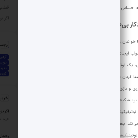
قطعی
که احساس گناه کنم.روش‌هایی که من استفاده کردم:
اگر ن
کار بی‌صدا کنید و صبح دستی فعال کنید.
ا خواندن روی گوشی آرام می‌شوم. وقتی به‌درستی تنظیم شود
برچس
ب ایجاد نمی‌کند. اگر یکی از اپلیکیشن‌های کتاب‌خوان را باز
آیفون
دوربی
ال، یک نوتیفیکیشن این روال را خراب می‌کند و ذهن آرامی که
ناتین
گجت
صدا کردن نوتیفیکیشن‌ها را دوست نداشتم، پس با تنظیمات
مختلف آزمایش کردم. نوتیفیکیشن‌های اپ‌های غیرضروری و بازی‌ها را بی‌صدا کردم و از ویژگی Notification
آخری
ردن نوتیفیکیشن‌های کم‌اولویت استفاده کردم. اما هیچ‌کدام از این
اگر نو
روش‌ها مشکل را حل نکرد. در نهایت مجبور شدم تمام نوتیفیکیشن‌ها را بی‌صدا کنم. Bedtime mode روی گوشی
تاریخ انتشار: 
کند. بعضی اپ‌ها مثل ساعت برای آلارم‌ها فعال می‌مانند،
اما بیشتر اپ‌ها بی‌صدا می‌شوند. به‌طرز عجیبی، بعضی نوتیفیکیشن‌ها مثل هشدار Google Play Services برای