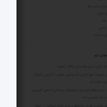
 سایر سایت ها
 بازی
ها
 جانبی
ل و تبلت
‌های تازه
وزاد نارس، این نوشیدنی غافل نشوید
 عموزاد تنها ایرانی صدرنشین جهان / آخرین رنکینگ
ران اعلام شد
سیر توقف‌ناپذیری سلول‌های سرطانی/ ماهی گورخری
درمان لوسمی شد
ت نشست فوری نتانیاهو و وزیر جنگ اسرائیل / حمله