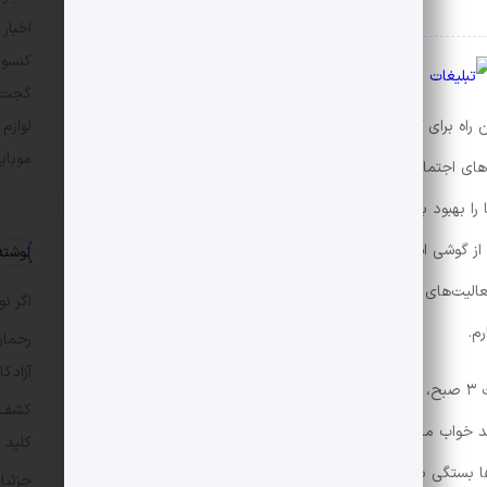
اخبار
کنسول
گجت 
اه برای کاهش وابستگی ما به گوشی‌ و جلوگیری از خراب
لوازم
موبای
ای اجتماعی، استفاده از گوشی فقط وقتی لازم است و تغییر
 را بهبود ببخشد، اما من این روش‌ها را بیش از حد
 گوشی استفاده کنم، اما به شیوه‌ای سالم‌تر. به همین دلیل
نوشته
لیت‌های خلاقانه را تشویق کند، نه «اسکرول بی هدف»، و به
اگر ن
م.
رحمان
آزادکا
همه ما آن تجربه را داشتیم: اسکرول بی هدف تا ساعت ۳ صبح، تماشای یوتیوب در اتاق تاریک، یا بازی کردن
کشف م
خواب ما را مختل می‌کنند، اما احتمالاً شما هم بین گوشی و
کلید 
 بستگی به نیاز شما دارند، اما من تعادلی پیدا کرده‌ام که
جزئیا