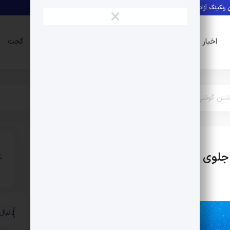
کاران اعلام شد
کشف مسیر توقف‌ناپذیری سلول‌های سرطانی/ ماهی گورخری کلید درما
×
لوازم
اخبار
موبایل
اپلیکیشن
گجت
جانبی
تن گوشی در اتاق دیگر، جلوی خراب شدن خوابم را گرفتم !
، جلوی خراب شدن
اپلیکیشن
موبایل و
تبلت
دنبال