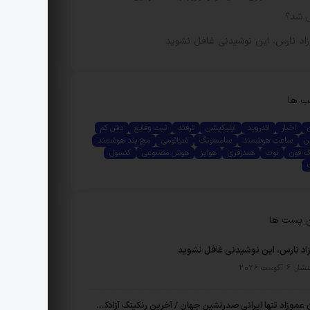
 شد؟
وزاد نارس، این نوشیدنی غافل نشوید
ب ها
اخبار
اندروید
اپلیکیشن
ترفند
ثبت وقایع
دش کم
ن
ساعت هوشمند
سامسونگ
شیائومی
مچ بند هوشمند
گ فون
نوت
هندزفری
هواپز
هوش مصنوعی
کنسول
ن پست ها
زاد نارس، این نوشیدنی غافل نشوید
6 آگوست 2026
رحمان عموزاد تنها ایرانی صدرنشین جهان / آخرین رنکینگ آزادکاران اعلام شد